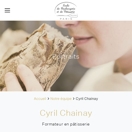
Portraits
Accueil
Notre équipe
Cyril Chainay
Cyril Chainay
Formateur en pâtisserie